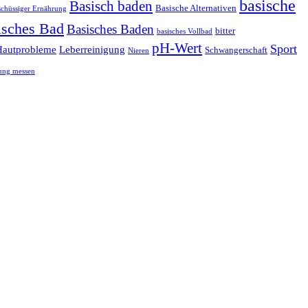
basische
Basisch baden
Basische Alternativen
schüssiger Ernährung
isches Bad
Basisches Baden
bitter
basisches Vollbad
pH-Wert
Sport
Hautprobleme
Leberreinigung
Schwangerschaft
Nieren
ung messen