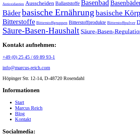
Basenbad
Basenbäde
Ausscheiden
Ballaststoffe
Antioxidantien
basische Ernährung
basische Körp
Bäder
Bitterstoffe
D
Bitterstoffprodukte
Bitterstoffgruppen
Bitterstoffpulver
Säure-Basen-Haushalt
Säure-Basen-Regulatio
Kontakt aufnehmen:
+49 (0) 25 45 / 69 89 93-1
info@marcus-reich.com
Höpinger Str. 12-14, D-48720 Rosendahl
Informationen
Start
Marcus Reich
Blog
Kontakt
Socialmedia: