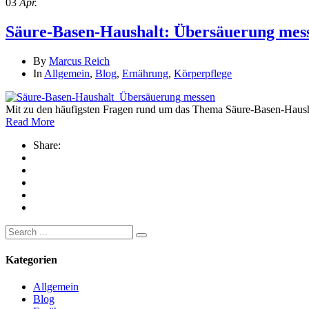
03
Apr.
Säure-Basen-Haushalt: Übersäuerung mes
By
Marcus Reich
In
Allgemein
,
Blog
,
Ernährung
,
Körperpflege
Mit zu den häufigsten Fragen rund um das Thema Säure-Basen-Haush
Read More
Share:
Search
for:
Kategorien
Allgemein
Blog