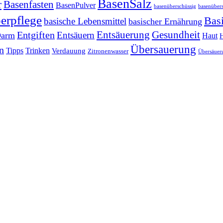
BasenSalz
r
Basenfasten
BasenPulver
basenüberschüssig
basenüber
erpflege
Bas
basische Lebensmittel
basischer Ernährung
Entsäuerung
Gesundheit
Entgiften
Entsäuern
arm
Haut
Übersauerung
n
Tipps
Trinken
Verdauung
Zitronenwasser
Übersäuer