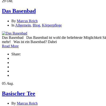
29
Okt.
Das Basenbad
By
Marcus Reich
In
Allgemein
,
Blog
,
Körperpflege
Das Basenbad Das Basenbad ist wohl die beliebteste Möglichkeit Säur
mehr! Was ist ein Basenbad? Dabei
Read More
Share:
05
Aug.
Basischer Tee
By
Marcus Reich