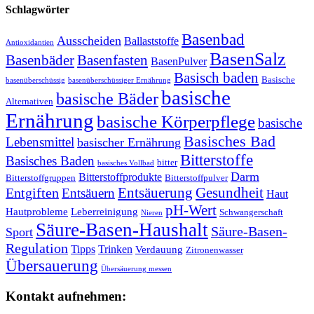
Schlagwörter
Basenbad
Ausscheiden
Ballaststoffe
Antioxidantien
BasenSalz
Basenbäder
Basenfasten
BasenPulver
Basisch baden
Basische
basenüberschüssig
basenüberschüssiger Ernährung
basische
basische Bäder
Alternativen
Ernährung
basische Körperpflege
basische
Basisches Bad
Lebensmittel
basischer Ernährung
Bitterstoffe
Basisches Baden
bitter
basisches Vollbad
Darm
Bitterstoffprodukte
Bitterstoffgruppen
Bitterstoffpulver
Entsäuerung
Gesundheit
Entgiften
Entsäuern
Haut
pH-Wert
Hautprobleme
Leberreinigung
Schwangerschaft
Nieren
Säure-Basen-Haushalt
Säure-Basen-
Sport
Regulation
Tipps
Trinken
Verdauung
Zitronenwasser
Übersauerung
Übersäuerung messen
Kontakt aufnehmen: