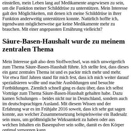
einstellen, mein Leben lang auf Medikamente angewiesen zu sein,
um die Funktion meiner Schilddrüse zu unterstützen. Mein Interesse
galt den Möglichkeiten, mit denen ich meine Schilddrüse in ihrer
Funktion anderweitig unterstützen konnte. Natürlich hoffte ich,
irgendwann möglicherweise gar keine Medikamente mehr zu
brauchen. Mit einer angepassten Ernährung vielleicht?
Säure-Basen-Haushalt wurde zu meinem
zentralen Thema
Mein Interesse galt also dem Stoffwechsel, was mich unweigerlich
zum Thema Säure-Basen-Haushalt führte. Ich stellte fest, dass dieses
ein ganz zentrales Thema ist und es packte mich mehr und mehr.
Vor etwa fünf Jahren stand für mich fest, dass ich mich weiter darauf
spezialisieren wollte und machte Ausbildungen und besuchte
Fortbildungen. Ziemlich schnell ging es dazu über, dass ich selbst
Vorträge zum Thema Säure-Basen-Haushalt gehalten habe. Dazu
kamen Schulungen – beides nicht nur in Deutschland, sondern auch
im deutschsprachigen Ausland. Mit diesem Wissen und der
Erfahrung war es im Frühjahr 2016 soweit, dass ich sehr gut sagen
konnte, aus welcher Zusammensetzung beispielsweise ein Badesalz
sein muss, um größtmögliche Wirksamkeit zu haben oder aus
welchen Inhalten ein Basenpulver sein sollte, damit es den Körper
optimal versorgen kann.