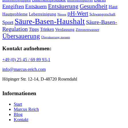
Bitterstoffgruppen
Bitterstoffpulver
Entsäuerung
Gesundheit
Entgiften
Entsäuern
Haut
pH-Wert
Hautprobleme
Leberreinigung
Schwangerschaft
Nieren
Säure-Basen-Haushalt
Säure-Basen-
Sport
Regulation
Tipps
Trinken
Verdauung
Zitronenwasser
Übersauerung
Übersäuerung messen
Kontakt aufnehmen:
+49 (0) 25 45 / 69 89 93-1
info@marcus-reich.com
Höpinger Str. 12-14, D-48720 Rosendahl
Informationen
Start
Marcus Reich
Blog
Kontakt