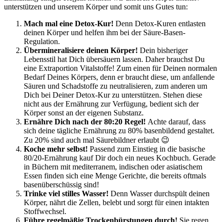
unterstützen und unserem Körper und somit uns Gutes tun:
Mach mal eine Detox-Kur!
Denn Detox-Kuren entlasten
deinen Körper und helfen ihm bei der Säure-Basen-
Regulation.
Übermineralisiere deinen Körper!
Dein bisheriger
Lebensstil hat Dich übersäuern lassen. Daher brauchst Du
eine Extraportion Vitalstoffe! Zum einen für Deinen normalen
Bedarf Deines Körpers, denn er braucht diese, um anfallende
Säuren und Schadstoffe zu neutralisieren, zum anderen um
Dich bei Deiner Detox-Kur zu unterstützen. Stehen diese
nicht aus der Ernährung zur Verfügung, bedient sich der
Körper sonst an der eigenen Substanz.
Ernähre Dich nach der 80:20 Regel!
Achte darauf, dass
sich deine tägliche Ernährung zu 80% basenbildend gestaltet.
Zu 20% sind auch mal Säurebildner erlaubt 😉
Koche mehr selbst!
Passend zum Einstieg in die basische
80/20-Ernährung kauf Dir doch ein neues Kochbuch. Gerade
in Büchern mit mediterranem, indischen oder asiatischem
Essen finden sich eine Menge Gerichte, die bereits oftmals
basenüberschüssig sind!
Trinke viel stilles Wasser!
Denn Wasser durchspült deinen
Körper, nährt die Zellen, belebt und sorgt für einen intakten
Stoffwechsel.
Führe regelmäßig Trockenbürstungen durch!
Sie regen