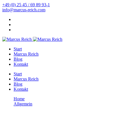
+49 (0) 25 45 / 69 89 93-1
info@marcus-reich.com
Start
Marcus Reich
Blog
Kontakt
Start
Marcus Reich
Blog
Kontakt
Home
Allgemein
Symptome einer Übersäuerung – Woher kommen Säuren und
Gifte?
Allgemein