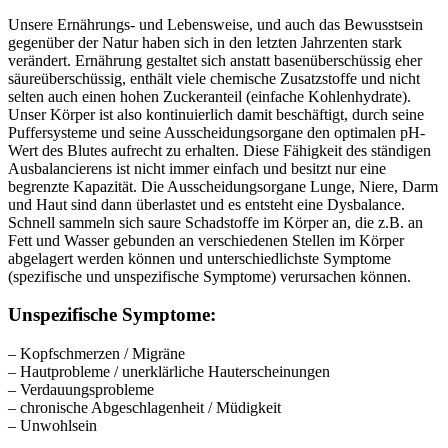
Unsere Ernährungs- und Lebensweise, und auch das Bewusstsein
gegenüber der Natur haben sich in den letzten Jahrzenten stark
verändert. Ernährung gestaltet sich anstatt basenüberschüssig eher
säureüberschüssig, enthält viele chemische Zusatzstoffe und nicht
selten auch einen hohen Zuckeranteil (einfache Kohlenhydrate).
Unser Körper ist also kontinuierlich damit beschäftigt, durch seine
Puffersysteme und seine Ausscheidungsorgane den optimalen pH-
Wert des Blutes aufrecht zu erhalten. Diese Fähigkeit des ständigen
Ausbalancierens ist nicht immer einfach und besitzt nur eine
begrenzte Kapazität. Die Ausscheidungsorgane Lunge, Niere, Darm
und Haut sind dann überlastet und es entsteht eine Dysbalance.
Schnell sammeln sich saure Schadstoffe im Körper an, die z.B. an
Fett und Wasser gebunden an verschiedenen Stellen im Körper
abgelagert werden können und unterschiedlichste Symptome
(spezifische und unspezifische Symptome) verursachen können.
Unspezifische Symptome:
– Kopfschmerzen / Migräne
– Hautprobleme / unerklärliche Hauterscheinungen
– Verdauungsprobleme
– chronische Abgeschlagenheit / Müdigkeit
– Unwohlsein