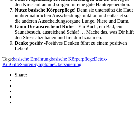
den Kreislauf an und sorgen für eine gute Hautregeneration.
Nutze basische Körperpflege!
Denn sie unterstützt die Haut
in ihrer natürlichen Ausscheidungsfunktion und entlastet so
die anderen Ausscheidungsorgane Lunge, Niere und Darm.
Gönn Dir ausreichend Ruhe
– Ein Buch, ein Bad, ein
Saunabesuch, ausreichend Schlaf … Mache das, was Dir hilft
den Stress abzubauen und frei durchzuatmen.
Denke positiv
-Positives Denken führt zu einem positiven
Leben!
Tags:
basische Ernährung
basische Körperpflege
Detox-
Kur
Gifte
Säuren
Symptome
Übersauerung
Share: