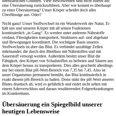
unerklärlichen Gründen. Viele Beschwerden sind nicht zuletzt auf
eine Übersäuerung zurückzuführen. Aber wie kommt es überhaupt
zu einer Übersäuerung? Unser Körper scheidet doch alles
Überflüssige aus. Oder?
Nicht ganz! Unser Stoffwechsel ist ein Wunderwerk der Natur. Er
hält uns und unseren Körper mit all seinen Funktionen
kontinuierlich „in Gang“. Es werden unter anderem Nährstoffe
verdaut, Flüssigkeiten transportiert, Strukturen auf- und abgebaut
und Bewegungen koordiniert. Die wichtigste Basis unseres
Stoffwechsels ist aber das Blut. Es verbindet unzählige Zellen
miteinander, die durch den Blutfluss mit Nährstoffen und mit
Sauerstoff versorgt werden. Außerdem besitzt unser Blut die
Fähigkeit, den Körper von Schadstoffen zu befreien und Säuren aus
dem Körper heraus zu transportieren. Dies alles geschieht allerdings
nur bei einem Blut pH-Wert-Bereich von 7,35 bis 7,45. Also ist
unser Organismus permanent bemüht, das Blut kontinuierlich in
exakt diesem pH-Bereich zu halten. Denn sinkt der pH-Wert unseres
Blutes drastisch ab, wird es gefährlich und endet nicht selten mit
einem Aderverschluss und daraus resultierenden Folgeerkrankungen
im Krankenhaus.
Übersäuerung ein Spiegelbild unserer
heutigen Lebensweise