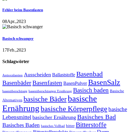
Fehler beim Basenfasten
08
Apr.,
2023
Basisch schwanger
17
Feb.,
2023
Schlagwörter
Basenbad
Ausscheiden
Ballaststoffe
Antioxidantien
BasenSalz
Basenbäder
Basenfasten
BasenPulver
Basisch baden
Basische
basenüberschüssig
basenüberschüssiger Ernährung
basische
basische Bäder
Alternativen
Ernährung
basische Körperpflege
basische
Basisches Bad
Lebensmittel
basischer Ernährung
Bitterstoffe
Basisches Baden
bitter
basisches Vollbad
Darm
Bitterstoffprodukte