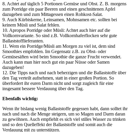
8. Achtet auf täglich 5 Portionen Gemüse und Obst. Z. B. morgens
zum Porridge ein paar Beeren und einen geschnittenen Apfel
dazugeben und zum Mittagessen einen Rohkost-Salat.
9. Auch Kürbiskerne, Leinsamen, Mohnsamen etc. sollten bei
keinem Müsli und Salat fehlen.
10. Apropos Porridge oder Müsli: Achtet auch hier auf die
Vollkornvariante. So sind z.B. Vollkornhaferflocken sehr gute
Ballaststofflieferanten.
11. Wem ein Porridge/Müsli am Morgen zu viel ist, dem sind
Smoothies empfohlen. Im Gegensatz z.B. zu Obst- oder
Gemüsesäften wird beim Smoothie die ganze Frucht verwendet.
Auch kann man hier noch gut ein paar Nüsse oder Samen
dazugeben!
12. Die Tipps nach und nach beherzigen und die Ballaststoffe über
den Tag verteilt aufnehmen, statt in einer großen Portion. So
überfordert ihr euren Darm nicht und sorgt zugleich für eine
insgesamt bessere Verdauung über den Tag.
Ebenfalls wichtig:
Wenn ihr bislang wenig Ballaststoffe gegessen habt, dann solltet ihr
nach und nach die Menge steigern, um so Magen und Darm daran
zu gewöhnen. Auch empfiehlt es sich viel stilles Wasser zu trinken
und so den Quelleffekt der Ballaststoffe und somit auch die
Verdauung mit zu unterstützen.