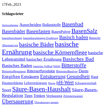
17
Feb.,
2023
Schlagwörter
Basenbad
Ausscheiden
Ballaststoffe
Antioxidantien
BasenSalz
Basenbäder
Basenfasten
BasenPulver
Basisch baden
Basische
basenüberschüssig
basenüberschüssiger Ernährung
basische
basische Bäder
Alternativen
Ernährung
basische Körperpflege
basische
Basisches Bad
Lebensmittel
basischer Ernährung
Bitterstoffe
Basisches Baden
bitter
basisches Vollbad
Darm
Bitterstoffprodukte
Bitterstoffgruppen
Bitterstoffpulver
Entsäuerung
Gesundheit
Entgiften
Entsäuern
Haut
pH-Wert
Hautprobleme
Leberreinigung
Schwangerschaft
Nieren
Säure-Basen-Haushalt
Säure-Basen-
Sport
Regulation
Tipps
Trinken
Verdauung
Zitronenwasser
Übersauerung
Übersäuerung messen