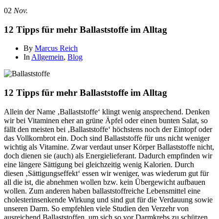
02
Nov.
12 Tipps für mehr Ballaststoffe im Alltag
By
Marcus Reich
In
Allgemein
,
Blog
12 Tipps für mehr Ballaststoffe im Alltag
Allein der Name ‚Ballaststoffe‘ klingt wenig ansprechend. Denken
wir bei Vitaminen eher an grüne Äpfel oder einen bunten Salat, so
fällt den meisten bei ‚Ballaststoffe‘ höchstens noch der Eintopf oder
das Vollkornbrot ein. Doch sind Ballaststoffe für uns nicht weniger
wichtig als Vitamine. Zwar verdaut unser Körper Ballaststoffe nicht,
doch dienen sie (auch) als Energielieferant. Dadurch empfinden wir
eine längere Sättigung bei gleichzeitig wenig Kalorien. Durch
diesen ‚Sättigungseffekt‘ essen wir weniger, was wiederum gut für
all die ist, die abnehmen wollen bzw. kein Übergewicht aufbauen
wollen. Zum anderen haben ballaststoffreiche Lebensmittel eine
cholesterinsenkende Wirkung und sind gut für die Verdauung sowie
unseren Darm. So empfehlen viele Studien den Verzehr von
ausreichend Ballaststoffen, um sich so vor Darmkrebs zu schützen.