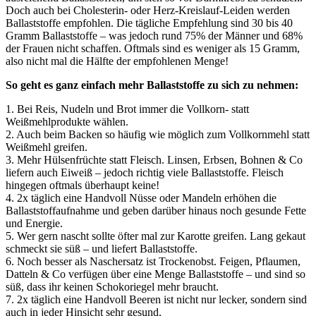
Doch auch bei Cholesterin- oder Herz-Kreislauf-Leiden werden
Ballaststoffe empfohlen. Die tägliche Empfehlung sind 30 bis 40
Gramm Ballaststoffe – was jedoch rund 75% der Männer und 68%
der Frauen nicht schaffen. Oftmals sind es weniger als 15 Gramm,
also nicht mal die Hälfte der empfohlenen Menge!
So geht es ganz einfach mehr Ballaststoffe zu sich zu nehmen:
1. Bei Reis, Nudeln und Brot immer die Vollkorn- statt
Weißmehlprodukte wählen.
2. Auch beim Backen so häufig wie möglich zum Vollkornmehl statt
Weißmehl greifen.
3. Mehr Hülsenfrüchte statt Fleisch. Linsen, Erbsen, Bohnen & Co
liefern auch Eiweiß – jedoch richtig viele Ballaststoffe. Fleisch
hingegen oftmals überhaupt keine!
4. 2x täglich eine Handvoll Nüsse oder Mandeln erhöhen die
Ballaststoffaufnahme und geben darüber hinaus noch gesunde Fette
und Energie.
5. Wer gern nascht sollte öfter mal zur Karotte greifen. Lang gekaut
schmeckt sie süß – und liefert Ballaststoffe.
6. Noch besser als Naschersatz ist Trockenobst. Feigen, Pflaumen,
Datteln & Co verfügen über eine Menge Ballaststoffe – und sind so
süß, dass ihr keinen Schokoriegel mehr braucht.
7. 2x täglich eine Handvoll Beeren ist nicht nur lecker, sondern sind
auch in jeder Hinsicht sehr gesund.