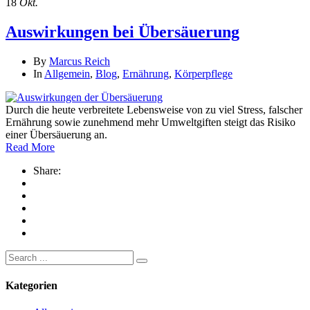
18
Okt.
Auswirkungen bei Übersäuerung
By
Marcus Reich
In
Allgemein
,
Blog
,
Ernährung
,
Körperpflege
Durch die heute verbreitete Lebensweise von zu viel Stress, falscher
Ernährung sowie zunehmend mehr Umweltgiften steigt das Risiko
einer Übersäuerung an.
Read More
Share:
Search
for:
Kategorien