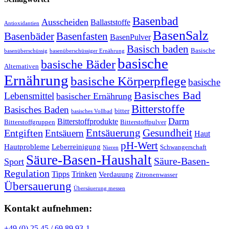
Basenbad
Ausscheiden
Ballaststoffe
Antioxidantien
BasenSalz
Basenbäder
Basenfasten
BasenPulver
Basisch baden
Basische
basenüberschüssig
basenüberschüssiger Ernährung
basische
basische Bäder
Alternativen
Ernährung
basische Körperpflege
basische
Basisches Bad
Lebensmittel
basischer Ernährung
Bitterstoffe
Basisches Baden
bitter
basisches Vollbad
Darm
Bitterstoffprodukte
Bitterstoffgruppen
Bitterstoffpulver
Entsäuerung
Gesundheit
Entgiften
Entsäuern
Haut
pH-Wert
Hautprobleme
Leberreinigung
Schwangerschaft
Nieren
Säure-Basen-Haushalt
Säure-Basen-
Sport
Regulation
Tipps
Trinken
Verdauung
Zitronenwasser
Übersauerung
Übersäuerung messen
Kontakt aufnehmen:
+49 (0) 25 45 / 69 89 93-1