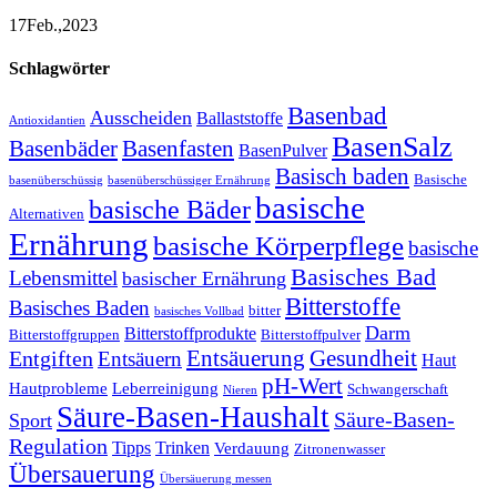
17
Feb.,
2023
Schlagwörter
Basenbad
Ausscheiden
Ballaststoffe
Antioxidantien
BasenSalz
Basenbäder
Basenfasten
BasenPulver
Basisch baden
Basische
basenüberschüssig
basenüberschüssiger Ernährung
basische
basische Bäder
Alternativen
Ernährung
basische Körperpflege
basische
Basisches Bad
Lebensmittel
basischer Ernährung
Bitterstoffe
Basisches Baden
bitter
basisches Vollbad
Darm
Bitterstoffprodukte
Bitterstoffgruppen
Bitterstoffpulver
Entsäuerung
Gesundheit
Entgiften
Entsäuern
Haut
pH-Wert
Hautprobleme
Leberreinigung
Schwangerschaft
Nieren
Säure-Basen-Haushalt
Säure-Basen-
Sport
Regulation
Tipps
Trinken
Verdauung
Zitronenwasser
Übersauerung
Übersäuerung messen