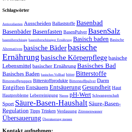
Schlagwörter
Basenbad
Ausscheiden
Ballaststoffe
Antioxidantien
BasenSalz
Basenbäder
Basenfasten
BasenPulver
Basisch baden
Basische
basenüberschüssig
basenüberschüssiger Ernährung
basische
basische Bäder
Alternativen
Ernährung
basische Körperpflege
basische
Basisches Bad
Lebensmittel
basischer Ernährung
Bitterstoffe
Basisches Baden
bitter
basisches Vollbad
Darm
Bitterstoffprodukte
Bitterstoffgruppen
Bitterstoffpulver
Entsäuerung
Gesundheit
Entgiften
Entsäuern
Haut
pH-Wert
Hautprobleme
Leberreinigung
Schwangerschaft
Nieren
Säure-Basen-Haushalt
Säure-Basen-
Sport
Regulation
Tipps
Trinken
Verdauung
Zitronenwasser
Übersauerung
Übersäuerung messen
Kontakt aufnehmen: