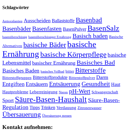
Schlagwörter
Basenbad
Ausscheiden
Ballaststoffe
Antioxidantien
BasenSalz
Basenbäder
Basenfasten
BasenPulver
Basisch baden
Basische
basenüberschüssig
basenüberschüssiger Ernährung
basische
basische Bäder
Alternativen
Ernährung
basische Körperpflege
basische
Basisches Bad
Lebensmittel
basischer Ernährung
Bitterstoffe
Basisches Baden
bitter
basisches Vollbad
Darm
Bitterstoffprodukte
Bitterstoffgruppen
Bitterstoffpulver
Entsäuerung
Gesundheit
Entgiften
Entsäuern
Haut
pH-Wert
Hautprobleme
Leberreinigung
Schwangerschaft
Nieren
Säure-Basen-Haushalt
Säure-Basen-
Sport
Regulation
Tipps
Trinken
Verdauung
Zitronenwasser
Übersauerung
Übersäuerung messen
Kontakt aufnehmen: