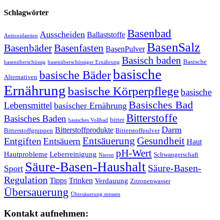
Schlagwörter
Basenbad
Ausscheiden
Ballaststoffe
Antioxidantien
BasenSalz
Basenbäder
Basenfasten
BasenPulver
Basisch baden
Basische
basenüberschüssig
basenüberschüssiger Ernährung
basische
basische Bäder
Alternativen
Ernährung
basische Körperpflege
basische
Basisches Bad
Lebensmittel
basischer Ernährung
Bitterstoffe
Basisches Baden
bitter
basisches Vollbad
Darm
Bitterstoffprodukte
Bitterstoffgruppen
Bitterstoffpulver
Entsäuerung
Gesundheit
Entgiften
Entsäuern
Haut
pH-Wert
Hautprobleme
Leberreinigung
Schwangerschaft
Nieren
Säure-Basen-Haushalt
Säure-Basen-
Sport
Regulation
Tipps
Trinken
Verdauung
Zitronenwasser
Übersauerung
Übersäuerung messen
Kontakt aufnehmen: