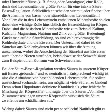
oder Umwelteinflüsse (z. B. Smog oder Autoabgase) eine Rolle,
doch sind Lebensmittel der größte Faktor für eine intakte Säure-
Basen-Regulation. Schließlich entscheiden wir mit jeder Speise über
die Aufnahme von basen- oder säurebildenden Lebensmitteln!
Vor allem die in den Lebensmitteln enthaltenen Mineralstoffe spielen
dabei eine wichtige Rolle hinsichtlich der Basenbildung im Körper.
Dabei sind die basischen Mineralstoffe wie zum Beispiel Kalium,
Kalzium, Magnesium, Natrium und Zink von größter Bedeutung!
Guckt man auf die Säurebildung, so sind es hier vorrangig die
Kohlenhydrate und die Eiweiße. Der Unterschied dabei ist: die
Säurelast aus Kohlenhydraten können wir über die Atmung
ausscheiden, wobei die Ausscheidung der Säurelast aus Eiweißen
auch über die Nieren stattfindet, beispielsweise der Schwefelsäure
zum Beispiel durch Konsum von Schweinebraten.
Bei der Säure-Basen-Regulation werden Säuren in unserem Körper
mit Basen ‚gebunden‘ und so neutralisiert. Entsprechend wichtig ist
also die Aufnahme von basenbildenden Lebensmitteln. Sie sollten
ausreichend vorhanden sein, um möglichst viele Säuren zu binden!
Denn schon Hippokrates definierte Krankheit als ‚eine fehlerhafte
Mischung der Körpersäfte‘ und sagte über die Säuren „Von allen
Zusammensetzungen unserer Körpersäfte wirkt sich die Säure
zweifellos am schädlichsten aus.“
Wichtig dabei: Säuren sind nicht per se schlecht! Natürlich gibt es