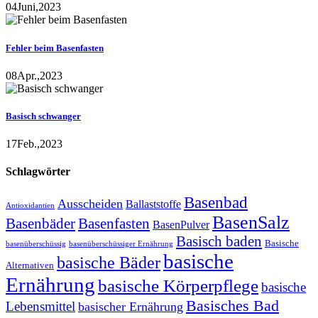
04
Juni,
2023
Fehler beim Basenfasten
08
Apr.,
2023
Basisch schwanger
17
Feb.,
2023
Schlagwörter
Basenbad
Ausscheiden
Ballaststoffe
Antioxidantien
BasenSalz
Basenbäder
Basenfasten
BasenPulver
Basisch baden
Basische
basenüberschüssig
basenüberschüssiger Ernährung
basische
basische Bäder
Alternativen
Ernährung
basische Körperpflege
basische
Basisches Bad
Lebensmittel
basischer Ernährung