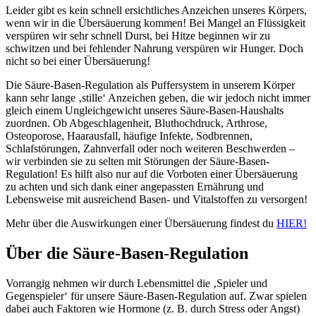
Leider gibt es kein schnell ersichtliches Anzeichen unseres Körpers,
wenn wir in die Übersäuerung kommen! Bei Mangel an Flüssigkeit
verspüren wir sehr schnell Durst, bei Hitze beginnen wir zu
schwitzen und bei fehlender Nahrung verspüren wir Hunger. Doch
nicht so bei einer Übersäuerung!
Die Säure-Basen-Regulation als Puffersystem in unserem Körper
kann sehr lange ‚stille‘ Anzeichen geben, die wir jedoch nicht immer
gleich einem Ungleichgewicht unseres Säure-Basen-Haushalts
zuordnen. Ob Abgeschlagenheit, Bluthochdruck, Arthrose,
Osteoporose, Haarausfall, häufige Infekte, Sodbrennen,
Schlafstörungen, Zahnverfall oder noch weiteren Beschwerden –
wir verbinden sie zu selten mit Störungen der Säure-Basen-
Regulation! Es hilft also nur auf die Vorboten einer Übersäuerung
zu achten und sich dank einer angepassten Ernährung und
Lebensweise mit ausreichend Basen- und Vitalstoffen zu versorgen!
Mehr über die Auswirkungen einer Übersäuerung findest du
HIER!
Über die Säure-Basen-Regulation
Vorrangig nehmen wir durch Lebensmittel die ‚Spieler und
Gegenspieler‘ für unsere Säure-Basen-Regulation auf. Zwar spielen
dabei auch Faktoren wie Hormone (z. B. durch Stress oder Angst)