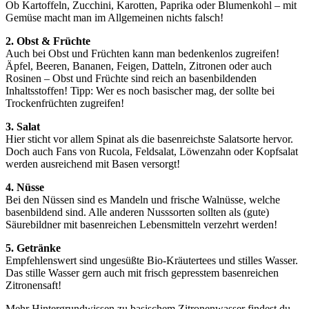
Ob Kartoffeln, Zucchini, Karotten, Paprika oder Blumenkohl – mit
Gemüse macht man im Allgemeinen nichts falsch!
2. Obst & Früchte
Auch bei Obst und Früchten kann man bedenkenlos zugreifen!
Äpfel, Beeren, Bananen, Feigen, Datteln, Zitronen oder auch
Rosinen – Obst und Früchte sind reich an basenbildenden
Inhaltsstoffen! Tipp: Wer es noch basischer mag, der sollte bei
Trockenfrüchten zugreifen!
3. Salat
Hier sticht vor allem Spinat als die basenreichste Salatsorte hervor.
Doch auch Fans von Rucola, Feldsalat, Löwenzahn oder Kopfsalat
werden ausreichend mit Basen versorgt!
4. Nüsse
Bei den Nüssen sind es Mandeln und frische Walnüsse, welche
basenbildend sind. Alle anderen Nusssorten sollten als (gute)
Säurebildner mit basenreichen Lebensmitteln verzehrt werden!
5. Getränke
Empfehlenswert sind ungesüßte Bio-Kräutertees und stilles Wasser.
Das stille Wasser gern auch mit frisch gepresstem basenreichen
Zitronensaft!
Mehr Hintergrundwissen zu basischem Zitronenwasser findest du