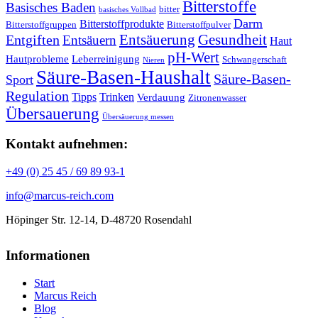
Bitterstoffe
Basisches Baden
bitter
basisches Vollbad
Darm
Bitterstoffprodukte
Bitterstoffgruppen
Bitterstoffpulver
Entsäuerung
Gesundheit
Entgiften
Entsäuern
Haut
pH-Wert
Hautprobleme
Leberreinigung
Schwangerschaft
Nieren
Säure-Basen-Haushalt
Säure-Basen-
Sport
Regulation
Tipps
Trinken
Verdauung
Zitronenwasser
Übersauerung
Übersäuerung messen
Kontakt aufnehmen:
+49 (0) 25 45 / 69 89 93-1
info@marcus-reich.com
Höpinger Str. 12-14, D-48720 Rosendahl
Informationen
Start
Marcus Reich
Blog