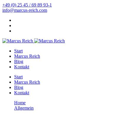
+49 (0) 25 45 / 69 89 93-1
info@marcus-reich.com
Start
Marcus Reich
Blog
Kontakt
Start
Marcus Reich
Blog
Kontakt
Home
Allgemein
Säure-Basen-Haushalt: Die 5 besten Lebensmittel gegen
Übersäuerung
Allgemein