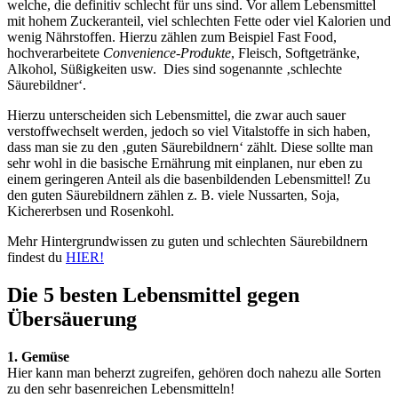
welche, die definitiv schlecht für uns sind. Vor allem Lebensmittel
mit hohem Zuckeranteil, viel schlechten Fette oder viel Kalorien und
wenig Nährstoffen. Hierzu zählen zum Beispiel Fast Food,
hochverarbeitete
Convenience-Produkte
, Fleisch, Softgetränke,
Alkohol, Süßigkeiten usw. Dies sind sogenannte ‚schlechte
Säurebildner‘.
Hierzu unterscheiden sich Lebensmittel, die zwar auch sauer
verstoffwechselt werden, jedoch so viel Vitalstoffe in sich haben,
dass man sie zu den ‚guten Säurebildnern‘ zählt. Diese sollte man
sehr wohl in die basische Ernährung mit einplanen, nur eben zu
einem geringeren Anteil als die basenbildenden Lebensmittel! Zu
den guten Säurebildnern zählen z. B. viele Nussarten, Soja,
Kichererbsen und Rosenkohl.
Mehr Hintergrundwissen zu guten und schlechten Säurebildnern
findest du
HIER!
Die 5 besten Lebensmittel gegen
Übersäuerung
1. Gemüse
Hier kann man beherzt zugreifen, gehören doch nahezu alle Sorten
zu den sehr basenreichen Lebensmitteln!